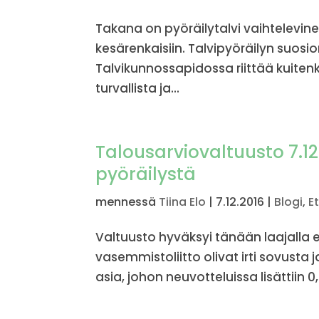
Takana on pyöräilytalvi vaihtelevi
kesärenkaisiin. Talvipyöräilyn suosio
Talvikunnossapidossa riittää kuitenki
turvallista ja...
Talousarviovaltuusto 7.12
pyöräilystä
mennessä
Tiina Elo
|
7.12.2016
|
Blogi
,
E
Valtuusto hyväksyi tänään laajalla 
vasemmistoliitto olivat irti sovusta 
asia, johon neuvotteluissa lisättiin 0,4