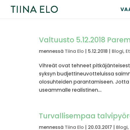
VA
Valtuusto 5.12.2018 Pare
mennessä
Tiina Elo
|
5.12.2018
|
Blogi
,
E
Vihreät ovat tehneet pitkäjänteises
syksyn budjettineuvotteluissa saimm
olosuhteiden parantamiseen. Jotta
useammalle realistinen...
Turvallisempaa talvipyö
mennessä
Tiina Elo
|
20.03.2017
|
Blogi