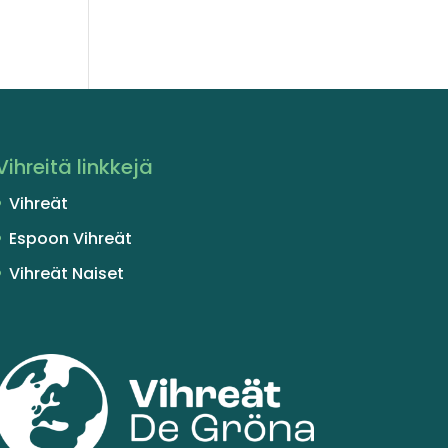
Vihreitä linkkejä
Vihreät
Espoon Vihreät
Vihreät Naiset