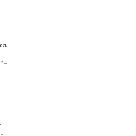
sa.
...
n
..