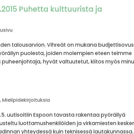
.2015 Puhetta kulttuurista ja
tusivu
den talousarvion. Vihreät on mukana budjettisovus
pyöräilyn puolesta, joiden molempien eteen teimme
a puheenjohtaja, hyvät valtuutetut, kiitos myös minun
,
Mielipidekirjoituksia
.5. uutisoitiin Espoon tavasta rakentaa pyöräilyä
kusteltu luottamushenkilöiden ja virkamiesten keske
adinnan yhteydessä kuin teknisessä lautakunnassa..