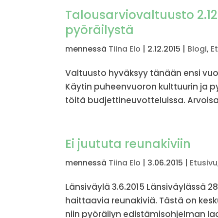
Talousarviovaltuusto 2.12
pyöräilystä
mennessä
Tiina Elo
|
2.12.2015
|
Blogi
,
E
Valtuusto hyväksyy tänään ensi vuo
Käytin puheenvuoron kulttuurin ja 
töitä budjettineuvotteluissa. Arvois
Ei juututa reunakiviin
mennessä
Tiina Elo
|
3.06.2015
|
Etusivu
Länsiväylä 3.6.2015 Länsiväylässä 28
haittaavia reunakiviä. Tästä on kes
niin pyöräilyn edistämisohjelman la