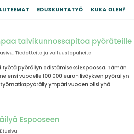
ALITEEMAT
EDUSKUNTATYÖ
KUKA OLEN?
mpaa talvikunnossapitoa pyöräteille
tusivu
,
Tiedotteita ja valtuustopuheita
ti työtä pyöräilyn edistämiseksi Espoossa. Tämän
e ensi vuodelle 100 000 euron lisäyksen pyöräilyn
 työmatkapyöräily ympäri vuoden olisi yhä
räilyä Espooseen
,
Etusivu