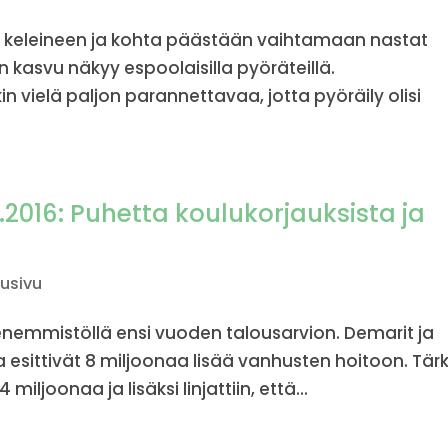
ne keleineen ja kohta päästään vaihtamaan nastat
n kasvu näkyy espoolaisilla pyöräteillä.
n vielä paljon parannettavaa, jotta pyöräily olisi
.2016: Puhetta koulukorjauksista ja
tusivu
enemmistöllä ensi vuoden talousarvion. Demarit ja
ja esittivät 8 miljoonaa lisää vanhusten hoitoon. Tär
 miljoonaa ja lisäksi linjattiin, että...