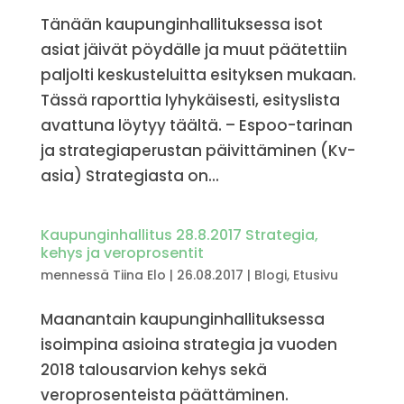
Tänään kaupunginhallituksessa isot
asiat jäivät pöydälle ja muut päätettiin
paljolti keskusteluitta esityksen mukaan.
Tässä raporttia lyhykäisesti, esityslista
avattuna löytyy täältä. – Espoo-tarinan
ja strategiaperustan päivittäminen (Kv-
asia) Strategiasta on...
Kaupunginhallitus 28.8.2017 Strategia,
kehys ja veroprosentit
mennessä
Tiina Elo
|
26.08.2017
|
Blogi
,
Etusivu
Maanantain kaupunginhallituksessa
isoimpina asioina strategia ja vuoden
2018 talousarvion kehys sekä
veroprosenteista päättäminen.