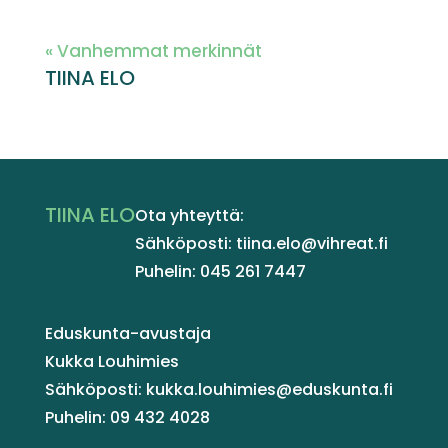
« Vanhemmat merkinnät
TIINA ELO
TIINA ELO
Ota yhteyttä:
Sähköposti: tiina.elo@vihreat.fi
Puhelin: 045 261 7447
Eduskunta-avustaja
Kukka Louhimies
Sähköposti: kukka.louhimies@eduskunta.fi
Puhelin: 09 432 4028