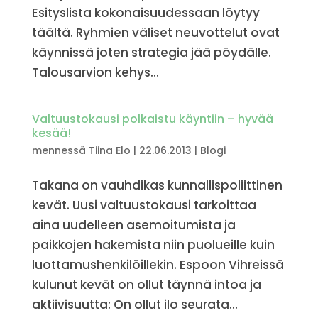
Esityslista kokonaisuudessaan löytyy
täältä. Ryhmien väliset neuvottelut ovat
käynnissä joten strategia jää pöydälle.
Talousarvion kehys...
Valtuustokausi polkaistu käyntiin – hyvää
kesää!
mennessä
Tiina Elo
|
22.06.2013
|
Blogi
Takana on vauhdikas kunnallispoliittinen
kevät. Uusi valtuustokausi tarkoittaa
aina uudelleen asemoitumista ja
paikkojen hakemista niin puolueille kuin
luottamushenkilöillekin. Espoon Vihreissä
kulunut kevät on ollut täynnä intoa ja
aktiivisuutta: On ollut ilo seurata...