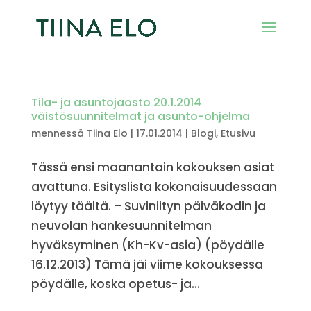
Tila- ja asuntojaosto 20.1.2014
väistösuunnitelmat ja asunto-ohjelma
mennessä
Tiina Elo
|
17.01.2014
|
Blogi
,
Etusivu
Tässä ensi maanantain kokouksen asiat
avattuna. Esityslista kokonaisuudessaan
löytyy täältä. – Suviniityn päiväkodin ja
neuvolan hankesuunnitelman
hyväksyminen (Kh-Kv-asia) (pöydälle
16.12.2013) Tämä jäi viime kokouksessa
pöydälle, koska opetus- ja...