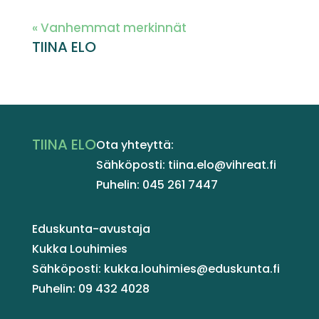
« Vanhemmat merkinnät
TIINA ELO
TIINA ELO
Ota yhteyttä:
Sähköposti: tiina.elo@vihreat.fi
Puhelin: 045 261 7447
Eduskunta-avustaja
Kukka Louhimies
Sähköposti: kukka.louhimies@eduskunta.fi
Puhelin: 09 432 4028