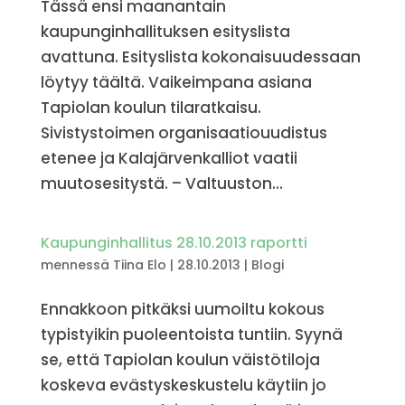
Tässä ensi maanantain
kaupunginhallituksen esityslista
avattuna. Esityslista kokonaisuudessaan
löytyy täältä. Vaikeimpana asiana
Tapiolan koulun tilaratkaisu.
Sivistystoimen organisaatiouudistus
etenee ja Kalajärvenkalliot vaatii
muutosesitystä. – Valtuuston...
Kaupunginhallitus 28.10.2013 raportti
mennessä
Tiina Elo
|
28.10.2013
|
Blogi
Ennakkoon pitkäksi uumoiltu kokous
typistyikin puoleentoista tuntiin. Syynä
se, että Tapiolan koulun väistötiloja
koskeva evästyskeskustelu käytiin jo