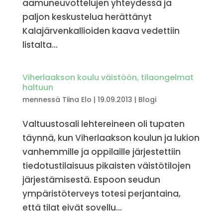
aamuneuvottelujen yhteydessä ja
paljon keskustelua herättänyt
Kalajärvenkallioiden kaava vedettiin
listalta...
Viherlaakson koulu väistöön, tilaongelmat
haltuun
mennessä
Tiina Elo
|
19.09.2013
|
Blogi
Valtuustosali lehtereineen oli tupaten
täynnä, kun Viherlaakson koulun ja lukion
vanhemmille ja oppilaille järjestettiin
tiedotustilaisuus pikaisten väistötilojen
järjestämisestä. Espoon seudun
ympäristöterveys totesi perjantaina,
että tilat eivät sovellu...