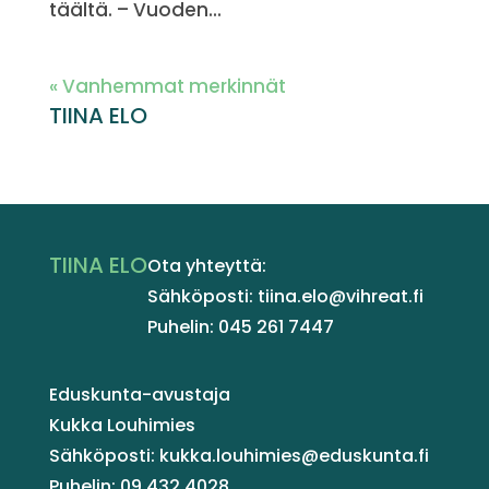
täältä. – Vuoden...
« Vanhemmat merkinnät
TIINA ELO
TIINA ELO
Ota yhteyttä:
Sähköposti: tiina.elo@vihreat.fi
Puhelin: 045 261 7447
Eduskunta-avustaja
Kukka Louhimies
Sähköposti: kukka.louhimies@eduskunta.fi
Puhelin: 09 432 4028