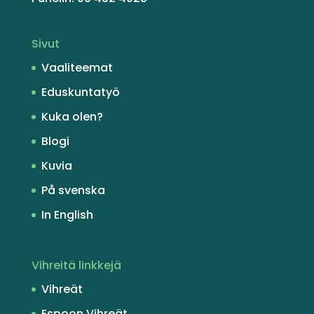
Sivut
Vaaliteemat
Eduskuntatyö
Kuka olen?
Blogi
Kuvia
På svenska
In English
Vihreitä linkkejä
Vihreät
Espoon Vihreät