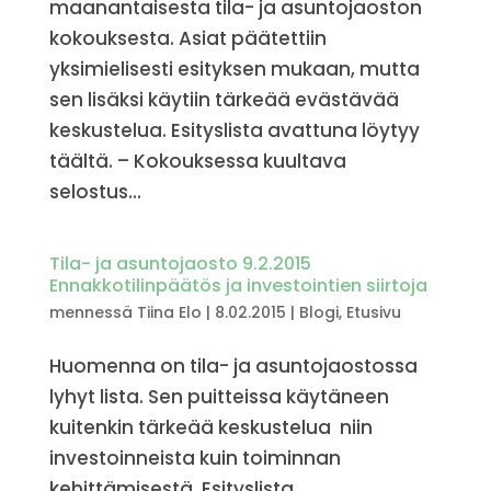
maanantaisesta tila- ja asuntojaoston
kokouksesta. Asiat päätettiin
yksimielisesti esityksen mukaan, mutta
sen lisäksi käytiin tärkeää evästävää
keskustelua. Esityslista avattuna löytyy
täältä. – Kokouksessa kuultava
selostus...
Tila- ja asuntojaosto 9.2.2015
Ennakkotilinpäätös ja investointien siirtoja
mennessä
Tiina Elo
|
8.02.2015
|
Blogi
,
Etusivu
Huomenna on tila- ja asuntojaostossa
lyhyt lista. Sen puitteissa käytäneen
kuitenkin tärkeää keskustelua niin
investoinneista kuin toiminnan
kehittämisestä. Esityslista