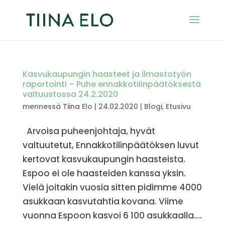
Kasvukaupungin haasteet ja ilmastotyön
raportointi – Puhe ennakkotilinpäätöksestä
valtuustossa 24.2.2020
mennessä
Tiina Elo
|
24.02.2020
|
Blogi
,
Etusivu
Arvoisa puheenjohtaja, hyvät
valtuutetut, Ennakkotilinpäätöksen luvut
kertovat kasvukaupungin haasteista.
Espoo ei ole haasteiden kanssa yksin.
Vielä joitakin vuosia sitten pidimme 4000
asukkaan kasvutahtia kovana. Viime
vuonna Espoon kasvoi 6 100 asukkaalla....