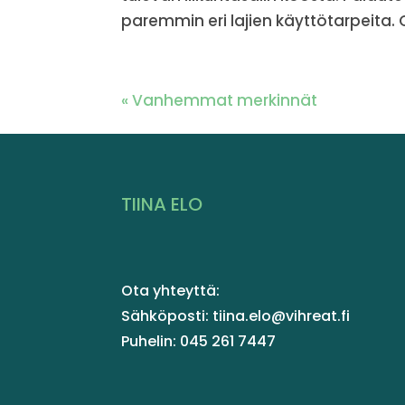
paremmin eri lajien käyttötarpeita. O
« Vanhemmat merkinnät
TIINA ELO
Ota yhteyttä:
Sähköposti: tiina.elo@vihreat.fi
Puhelin: 045 261 7447