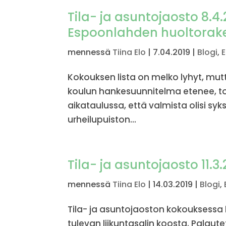
Tila- ja asuntojaosto 8.4
Espoonlahden huoltorak
mennessä
Tiina Elo
|
7.04.2019
|
Blogi
,
E
Kokouksen lista on melko lyhyt, mu
koulun hankesuunnitelma etenee, to
aikataulussa, että valmista olisi s
urheilupuiston...
Tila- ja asuntojaosto 11.3
mennessä
Tiina Elo
|
14.03.2019
|
Blogi
,
Tila- ja asuntojaoston kokouksessa 
tulevan liikuntasalin koosta. Palautet