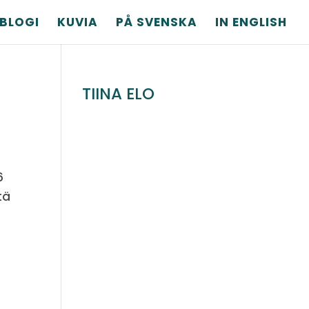
BLOGI
KUVIA
PÅ SVENSKA
IN ENGLISH
TIINA ELO
6
tä