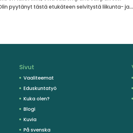
lin pyytänyt tästä etukäteen selvitystä liikunta- ja..
Sivut
Vaaliteemat
Eduskuntatyö
Kuka olen?
Blogi
Kuvia
På svenska