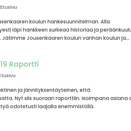
,
Etusivu
Jousenkaaren koulun hankesuunnitelman. Alla
yesti läpi hankkeen surkeaa historiaa ja peräänkuul
. Jätimme Jousenkaaren koulun vanhan koulun ja...
19 Raportti
Etusivu
ektinen ja jännityksentäyteinen, että
atta. Nyt siis suoraan raporttiin. Isoimpana asiana o
ttyä odotetusti laajalla enemmistöllä.