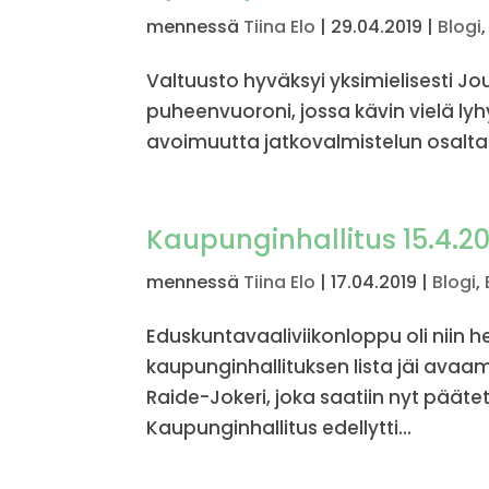
mennessä
Tiina Elo
|
29.04.2019
|
Blogi
Valtuusto hyväksyi yksimielisesti 
puheenvuoroni, jossa kävin vielä lyh
avoimuutta jatkovalmistelun osalta
Kaupunginhallitus 15.4.20
mennessä
Tiina Elo
|
17.04.2019
|
Blogi
,
Eduskuntavaaliviikonloppu oli niin h
kaupunginhallituksen lista jäi avaam
Raide-Jokeri, joka saatiin nyt pääte
Kaupunginhallitus edellytti...