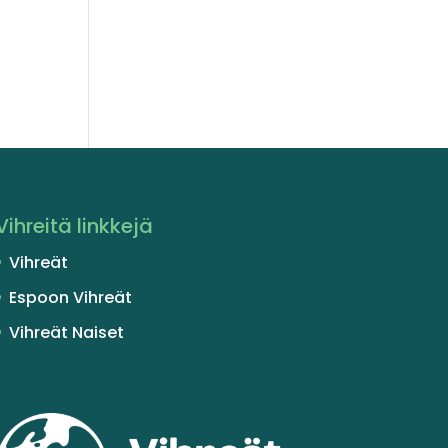
.
Vihreitä linkkejä
Vihreät
Espoon Vihreät
Vihreät Naiset