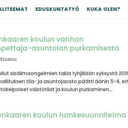
ALITEEMAT
EDUSKUNTATYÖ
KUKA OLEN?
nkaaren koulun vanhan
opettaja-asuntolan purkamisesta
,
Etusivu
lut sisäilmaongelmien takia tyhjillään syksystä 201
llituksen tila- ja asuntojaosto päätti äänin 5-4, et
tokelpoiset väistötilat ja koulun purkaminen...
senkaaren koulun hankesuunnitelma