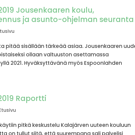
.2019 Jousenkaaren koulu,
ennus ja asunto-ohjelman seuranta
tusivu
tta pitää sisällään tärkeää asiaa. Jousenkaaren uu
istaiseksi ollaan valtuuston asettamassa
yksyllä 2021. Hyväksyttävänä myös Espoonlahden
.2019 Raportti
Etusivu
käytiin pitkä keskustelu Kalajärven uuteen kouluun
ta on tullut siitä, että suurempana sali palvelisi