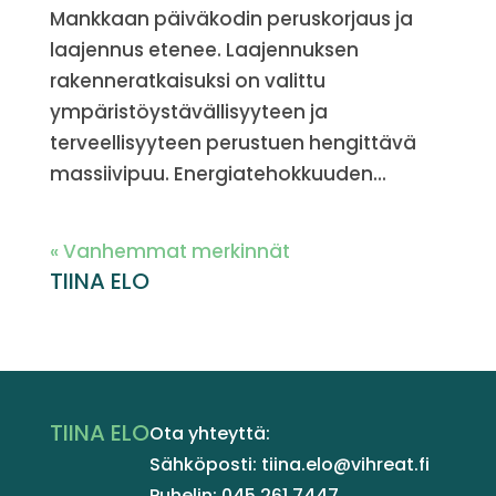
Mankkaan päiväkodin peruskorjaus ja
laajennus etenee. Laajennuksen
rakenneratkaisuksi on valittu
ympäristöystävällisyyteen ja
terveellisyyteen perustuen hengittävä
massiivipuu. Energiatehokkuuden...
« Vanhemmat merkinnät
TIINA ELO
TIINA ELO
Ota yhteyttä:
Sähköposti: tiina.elo@vihreat.fi
Puhelin: 045 261 7447