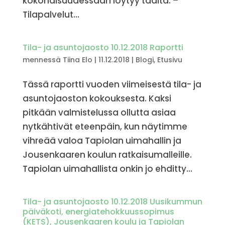
kokonaisuudessaan löytyy täältä. –
Tilapalvelut...
Tila- ja asuntojaosto 10.12.2018 Raportti
mennessä
Tiina Elo
|
11.12.2018
|
Blogi
,
Etusivu
Tässä raportti vuoden viimeisestä tila- ja
asuntojaoston kokouksesta. Kaksi
pitkään valmistelussa ollutta asiaa
nytkähtivät eteenpäin, kun näytimme
vihreää valoa Tapiolan uimahallin ja
Jousenkaaren koulun ratkaisumalleille.
Tapiolan uimahallista onkin jo ehditty...
Tila- ja asuntojaosto 10.12.2018 Uusikummun
päiväkoti, energiatehokkuussopimus
(KETS), Jousenkaaren koulu ja Tapiolan