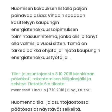
Huomisen kokouksen listalla paljon
painavaa asiaa: Vihdoin saadaan
käsittelyyn kaupungin
energiatehokkuussoipimuksen
toimintasuunnitelma, jonka olisi pitänyt
olla valmis jo vuosi sitten. Tämä on
tärkeä paikka ohjata ja linjata kaupungin
energiatehokkuustyötä ja...
Tila- ja asuntojaosto 8.10.2018 Mankkaan
päiväkoti, rakentamisen hiilijalanjälki ja
selvitys Tietotie 6:n tilosta
mennessä
Tiina Elo
|
7.10.2018
|
Blogi
,
Etusivu
Huomenna tila- ja asuntojaostossa
päätösasiat näyttävät selkeiltä.