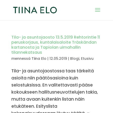
Tila- ja asuntojaosto 13.5.2019 Rehtorintie 11
peruskorjaus, kuntalaisaloite Träskändan
kartanosta ja Tapiolan uimahallin
tilannekatsaus
mennessä
Tiina Elo
|
12.05.2019
|
Blogi
,
Etusivu
Tila- ja asuntojaostossa taas tärkeitä
asioita niin päätösasioina kuin
selostuksissa. En valitettavasti pääse
kokoukseen hallitusneuvottelujen takia,
mutta avaan kuitenkin listan näin
etukäteen. Esityslista