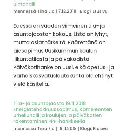
uimahalli
mennessä
Tiina Elo
|
7.12.2018
|
Blogi
,
Etusivu
Edessä on vuoden viimeinen tila- ja
asuntojaoston kokous. Lista on lyhyt,
mutta asiat tärkeitä. Päätettänä on
aiesopimus Uusikummun koulun
liikuntatilasta ja päiväkodista.
Päiväkotihanke on uusi, eikä opetus- ja
varhaiskasvatuslautakunta ole ehtinyt
vielä käsitellä...
Tila- ja asuntojaosto 19.11.2018
Energiatehokkuussopimus, Kameleonten
urheiluhalli ja koulujen ja päiväkotien
rakentaminen PPP-hankkeella
mennessä
Tiina Elo
|
18.11.2018
|
Blogi
,
Etusivu