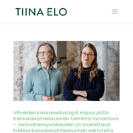
Vihreiden kansanedustajat Hopsu ja Elo:
Kansalaisyhteiskunnan toiminta turvattava
– verovähennysoikeuden on koskettava
kaikkia kansalaisyhteiskunnan sektoreita