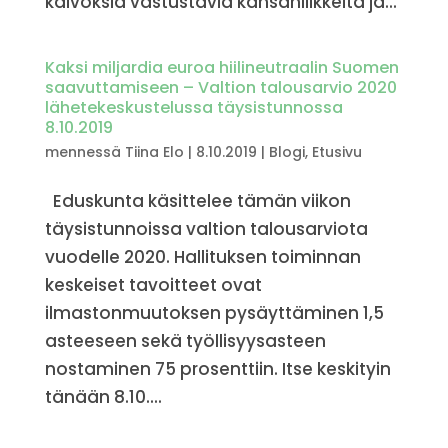
kaivoksia vastustavia kansanliikkeitä ja...
Kaksi miljardia euroa hiilineutraalin Suomen
saavuttamiseen – Valtion talousarvio 2020
lähetekeskustelussa täysistunnossa
8.10.2019
mennessä
Tiina Elo
|
8.10.2019
|
Blogi
,
Etusivu
Eduskunta käsittelee tämän viikon
täysistunnoissa valtion talousarviota
vuodelle 2020. Hallituksen toiminnan
keskeiset tavoitteet ovat
ilmastonmuutoksen pysäyttäminen 1,5
asteeseen sekä työllisyysasteen
nostaminen 75 prosenttiin. Itse keskityin
tänään 8.10....