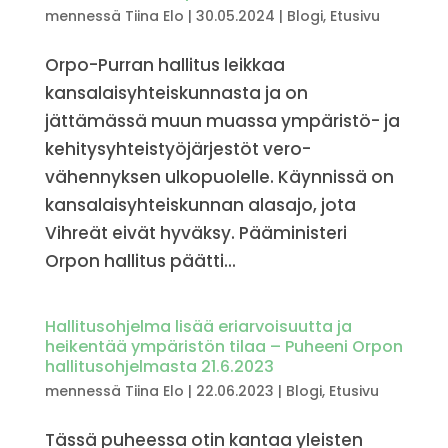
mennessä
Tiina Elo
|
30.05.2024
|
Blogi
,
Etusivu
Orpo-Purran hallitus leikkaa
kansalaisyhteiskunnasta ja on
jättämässä muun muassa ympäristö- ja
kehitys­yhteistyö­järjestöt vero­
vähennyksen ulko­puolelle. Käynnissä on
kansalaisyhteiskunnan alasajo, jota
Vihreät eivät hyväksy. Pääministeri
Orpon hallitus päätti...
Hallitusohjelma lisää eriarvoisuutta ja
heikentää ympäristön tilaa – Puheeni Orpon
hallitusohjelmasta 21.6.2023
mennessä
Tiina Elo
|
22.06.2023
|
Blogi
,
Etusivu
Tässä puheessa otin kantaa yleisten