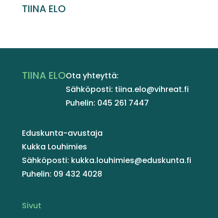
TIINA ELO
TIINA ELO
Ota yhteyttä:
Sähköposti: tiina.elo@vihreat.fi
Puhelin: 045 261 7447
Eduskunta-avustaja
Kukka Louhimies
Sähköposti: kukka.louhimies@eduskunta.fi
Puhelin: 09 432 4028
Sivut