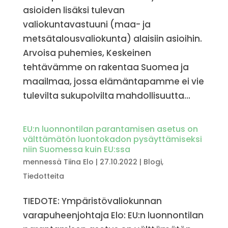
asioiden lisäksi tulevan
valiokuntavastuuni (maa- ja
metsätalousvaliokunta) alaisiin asioihin.
Arvoisa puhemies, Keskeinen
tehtävämme on rakentaa Suomea ja
maailmaa, jossa elämäntapamme ei vie
tulevilta sukupolvilta mahdollisuutta...
EU:n luonnontilan parantamisen asetus on
välttämätön luontokadon pysäyttämiseksi
niin Suomessa kuin EU:ssa
mennessä
Tiina Elo
|
27.10.2022
|
Blogi
,
Tiedotteita
TIEDOTE: Ympäristövaliokunnan
varapuheenjohtaja Elo: EU:n luonnontilan