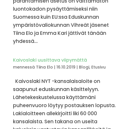
parantamisen asetus on välttämätön
luontokadon pysäyttämiseksi niin
Suomessa kuin EU:ssa Eduskunnan
ympäristövaliokunnan Vihreät jäsenet
Tiina Elo ja Emma Kari jättivät tänään
yhdessä...
Kaivoslaki uusittava viipymättä
mennessä
Tiina Elo
|
16.10.2019
|
Blogi
,
Etusivu
Kaivoslaki NYT -kansalaisaloite on
saapunut eduskunnan käsittelyyn.
Lähetekeskustelussa käyttämäni
puheenvuoro löytyy postauksen lopusta.
Lakialoitteen allekirjoitti liki 60 000
kansalaista. Sen takana on useita